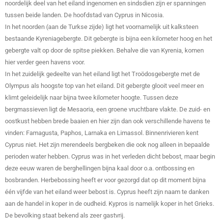
noordelijk deel van het eiland ingenomen en sindsdien zijn er spanningen
tussen beide landen. De hoofdstad van Cyprus in Nicosia.
In het noorden (aan de Turkse zijde) ligt het voornamelijk uit kalksteen
bestaande Kyreniagebergte. Dit gebergte is bijna een kilometer hoog en het
gebergte valt op door de spitse piekken. Behalve die van Kyrenia, komen
hier verder geen havens voor.
In het zuidelijk gedeelte van het eiland ligt het Troödosgebergte met de
Olympus als hoogste top van het eiland. Dit gebergte glooit veel meer en
klimt geleidelijk naar bijna twee kilometer hoogte. Tussen deze
bergmassieven ligt de Mesaoria, een groene vruchtbare vlakte. De zuid- en
oostkust hebben brede baaien en hier zijn dan ook verschillende havens te
vinden: Famagusta, Paphos, Larnaka en Limassol. Binnenrivieren kent
Cyprus niet. Het zijn merendeels bergbeken die ook nog alleen in bepaalde
perioden water hebben. Cyprus was in het verleden dicht bebost, maar begin
deze eeuw waren de berghellingen bijna kaal door o.a. ontbossing en
bosbranden. Herbebossing heeft er voor gezorgd dat op dit moment bijna
één vijfde van het eiland weer bebost is. Cyprus heeft zijn naam te danken
aan de handel in koper in de oudheid. Kypros is namelijk koper in het Grieks.
De bevolking staat bekend als zeer gastvrij.